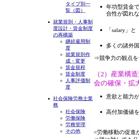
タイプ別一
年功型賃金
覧（図）
合性が図れ
就業規則・人事制
度設計・賃金制度
「salary
の再構築
継続雇用制
多くの諸外
度
就業規則作
⇒競争力の観点を
成・変更
賃金規程
（2）産業構
賃金制度
人事評価制
会の確保・拡
度
意欲と能力
社会保険労務士業
務
高付加価値
社会保険
労働保険
労務管理
その他
=労働移動の促進