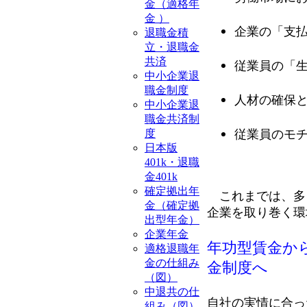
金（適格年
金 ）
企業の「支
退職金積
立・退職金
共済
従業員の「
中小企業退
職金制度
人材の確保
中小企業退
職金共済制
従業員のモチ
度
日本版
401k・退職
金401k
確定拠出年
これまでは、多
金（確定拠
企業を取り巻く環
出型年金）
企業年金
年功型賃金か
適格退職年
金の仕組み
金制度へ
（図）
中退共の仕
自社の実情に合っ
組み（図）