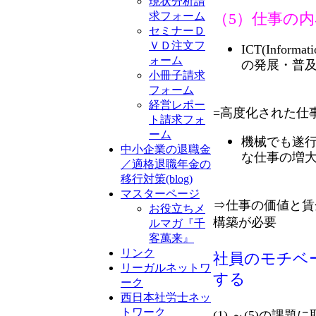
現状分析請
求フォーム
（5）仕事の
セミナーＤ
ＶＤ注文フ
ICT(Informa
ォーム
の発展・普
小冊子請求
フォーム
経営レポー
=高度化された仕
ト請求フォ
ーム
機械でも遂
中小企業の退職金
な仕事の増
／適格退職年金の
移行対策(blog)
マスターページ
⇒仕事の価値と賃
お役立ちメ
構築が必要
ルマガ『千
客萬来』
リンク
社員のモチベ
リーガルネットワ
する
ーク
西日本社労士ネッ
トワーク
(1) ～(5)の課