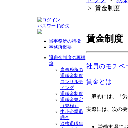
> 賃金制度
パスワード紛失
賃金制度
当事務所の特徴
事務所概要
退職金制度の再構
築
社員のモチベ
当事務所の
退職金制度
賃金とは
コンサルテ
ィング
退職金制度
一般的には、「労
退職金規定
（規程）
実際には、次の要
中小企業退
職金
適格退職年
労働市場に