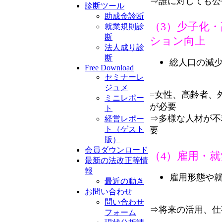
⇒誰に対しても公
診断ツール
助成金診断
（
3）少子化
就業規則診
断
ション向上
法人成り診
断
総人口の減少
Free Download
セミナーレ
ジュメ
=女性、高齢者、
ミニレポー
が必要
ト
⇒多様な人材が不
経営レポー
ト（ゲスト
要
版）
会員ダウンロード
（4）雇用・
最新の法改正等情
報
雇用形態や
最近の動き
お問い合わせ
問い合わせ
⇒将来の活用、仕
フォーム