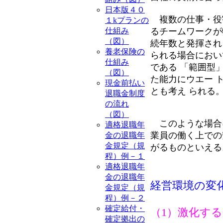
日本版４０
複数の仕事・役割
１kプランの
るチームワークが
仕組み
（図）
続年数と発揮され
養老保険の
られる場合におい
仕組み
である 「範囲型
（図）
た能力にウエー 
現金前払い
とも考え られる
退職金制度
の流れ
（図）
このような場合に
適格退職年
業員の働く上での
金の退職年
金規定（規
がるものといえる
程）例－１
適格退職年
金の退職年
経営環境の変
金規定（規
程）例－２
確定給付・
（1）激化す
確定拠出の